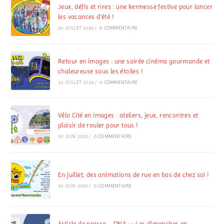
Jeux, défis et rires : une kermesse festive pour lancer
les vacances d’été !
24 JUILLET 2026
/
0 COMMENTAIRE
Retour en images : une soirée cinéma gourmande et
chaleureuse sous les étoiles !
10 JUILLET 2026
/
0 COMMENTAIRE
Vélo Cité en images : ateliers, jeux, rencontres et
plaisir de rouler pour tous !
30 JUIN 2026
/
0 COMMENTAIRE
En juillet, des animations de rue en bas de chez soi !
30 JUIN 2026
/
0 COMMENTAIRE
Article de presse – DNA : « Les dimanches en