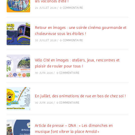
les vacances d’été !
24 JUILLET 2026
/
0 COMMENTAIRE
Retour en images : une soirée cinéma gourmande et
chaleureuse sous les étoiles !
10 JUILLET 2026
/
0 COMMENTAIRE
Vélo Cité en images : ateliers, jeux, rencontres et
plaisir de rouler pour tous !
30 JUIN 2026
/
0 COMMENTAIRE
En juillet, des animations de rue en bas de chez soi !
30 JUIN 2026
/
0 COMMENTAIRE
Article de presse – DNA : « Les dimanches en
musique font vibrer la place Arnold »