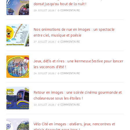
dansé jusqu’au bout de la nuit !
29 JUILLET 2026
/
0 COMMENTAIRE
Nos animations de rue en images : un spectacle
entre ciel, musique et poésie
27 JUILLET 2026
/
0 COMMENTAIRE
Jeux, défis et rires : une kermesse festive pour lancer
les vacances d’été !
24 JUILLET 2026
/
0 COMMENTAIRE
Retour en images : une soirée cinéma gourmande et
chaleureuse sous les étoiles !
10 JUILLET 2026
/
0 COMMENTAIRE
Vélo Cité en images : ateliers, jeux, rencontres et
plaisir de rouler pour tous !