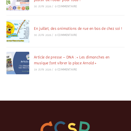
30 JUIN 2026
/
0 COMMENTAIRE
En juillet, des animations de rue en bas de chez soi !
30 JUIN 2026
/
0 COMMENTAIRE
Article de presse – DNA : « Les dimanches en
musique font vibrer la place Arnold »
19 JUIN 2026
/
0 COMMENTAIRE