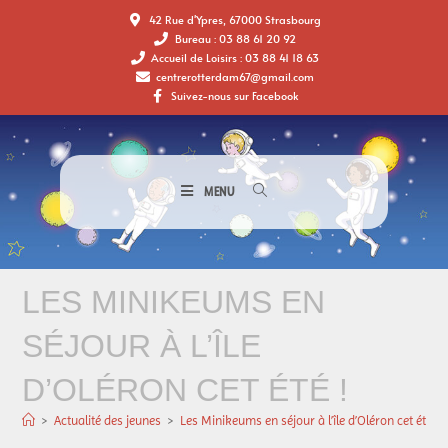
42 Rue d'Ypres, 67000 Strasbourg
Bureau : 03 88 61 20 92
Accueil de Loisirs : 03 88 41 18 63
centrerotterdam67@gmail.com
Suivez-nous sur Facebook
MENU
LES MINIKEUMS EN
SÉJOUR À L’ÎLE
D’OLÉRON CET ÉTÉ !
>
Actualité des jeunes
>
Les Minikeums en séjour à l’île d’Oléron cet été !