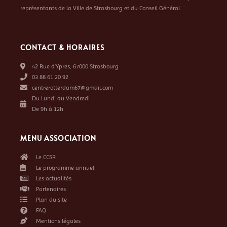
représentants de la Ville de Strasbourg et du Conseil Général.
CONTACT & HORAIRES
42 Rue d’Ypres, 67000 Strasbourg
03 88 61 20 92
centrerotterdam67@gmail.com
Du Lundi au Vendredi
De 9h à 12h
MENU ASSOCIATION
Le CCSR
Le programme annuel
Les actualités
Partenaires
Plan du site
FAQ
Mentions légales