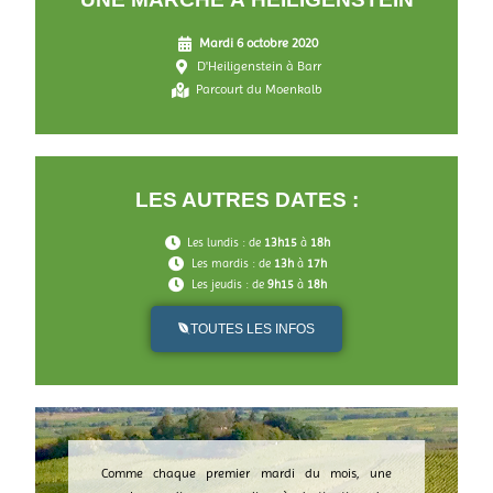
Mardi 6 octobre 2020
D'Heiligenstein à Barr
Parcourt du Moenkalb
LES AUTRES DATES :
Les lundis : de
13h15
à
18h
Les mardis : de
13h
à
17h
Les jeudis : de
9h15
à
18h
TOUTES LES INFOS
Comme chaque premier mardi du mois, une