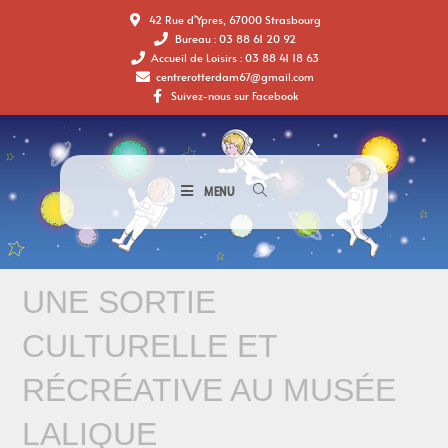
42 Rue d'Ypres, 67000 Strasbourg
Bureau : 03 88 61 20 92
Accueil de Loisirs : 03 88 41 18 63
centrerotterdam67@gmail.com
Suivez-nous sur Facebook
MENU
UNE SORTIE
CULTURELLE ET
RÉCRÉATIVE AU MUSÉE
LALIQUE