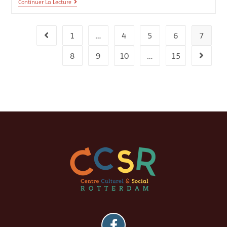
Continuer La Lecture
1
…
4
5
6
7
8
9
10
…
15