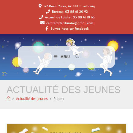
42 Rue d'Ypres, 67000 Strasbourg
Bureau : 03 88 61 20 92
Accueil de Loisirs : 03 88 41 18 63
centrerotterdam67@gmail.com
Suivez-nous sur Facebook
MENU
ACTUALITÉ DES JEUNES
>
Actualité des jeunes
>
Page 7