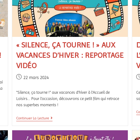
« SILENCE, ÇA TOURNE ! » AUX
!
VACANCES D’HIVER : REPORTAGE
L
VIDÉO
22 mars 2024
ai
la
"Silence, ça tourne !" aux vacances d’hiver à l’Accueil de
Ce
Loisirs... Pour l'occasion, découvrons ce petit film qui retrace
so
nos superbes moments !
Co
Continuer La Lecture