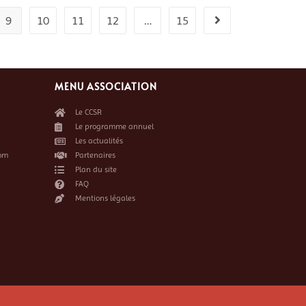
9
10
11
12
…
15
MENU ASSOCIATION
Le CCSR
Le programme annuel
Les actualités
om
Partenaires
Plan du site
FAQ
Mentions légales