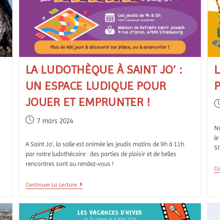
LA LUDOTHÈQUE À SAINT JO’ :
UN ESPACE LUDIQUE POUR
JOUER ET EMPRUNTER !
7 mars 2024
No
le
A Saint Jo', la salle est animée les jeudis matins de 9h à 11h
S
par notre ludothécaire : des parties de plaisir et de belles
rencontres sont au rendez-vous !
Co
Continuer La Lecture