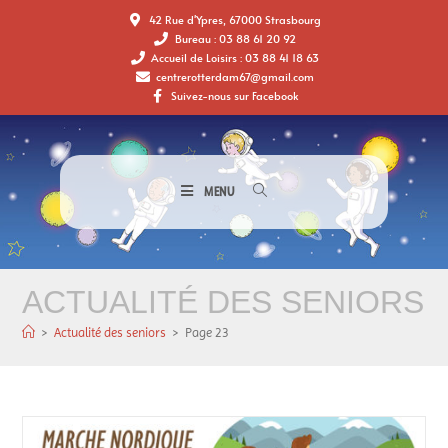
42 Rue d'Ypres, 67000 Strasbourg
Bureau : 03 88 61 20 92
Accueil de Loisirs : 03 88 41 18 63
centrerotterdam67@gmail.com
Suivez-nous sur Facebook
MENU
ACTUALITÉ DES SENIORS
>
Actualité des seniors
>
Page 23