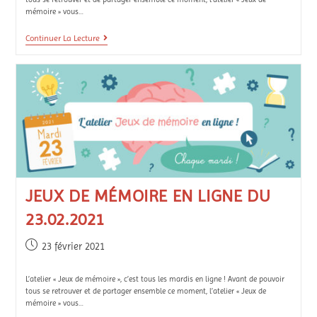
mémoire » vous…
Continuer La Lecture
JEUX DE MÉMOIRE EN LIGNE DU
23.02.2021
23 février 2021
L’atelier « Jeux de mémoire », c’est tous les mardis en ligne ! Avant de pouvoir
tous se retrouver et de partager ensemble ce moment, l’atelier « Jeux de
mémoire » vous…