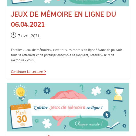
JEUX DE MÉMOIRE EN LIGNE DU
06.04.2021
7 avril 2021
L’atelier « Jeux de mémoire », c’est tous les mardis en ligne ! Avant de pouvoir
tous se retrouver et de partager ensemble ce moment, l’atelier « Jeux de
mémoire » vous…
Continuer La Lecture