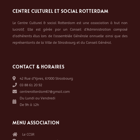
CENTRE CULTUREL ET SOCIAL ROTTERDAM
Le Centre Culturel & social Rotterdam est une association à but non
lucratif. Elle est gérée par un Conseil d’Administration composé
d’adhérents élus lors de l’assemblée Générale annuelle ainsi que des
représentants de la Ville de Strasbourg et du Conseil Général.
CONTACT & HORAIRES
42 Rue d’Ypres, 67000 Strasbourg
03 88 61 20 92
centrerotterdam67@gmail.com
Du Lundi au Vendredi
De 9h à 12h
MENU ASSOCIATION
Le CCSR