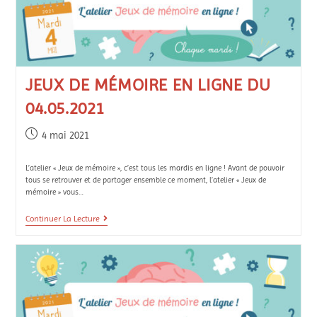
JEUX DE MÉMOIRE EN LIGNE DU
04.05.2021
4 mai 2021
L’atelier « Jeux de mémoire », c’est tous les mardis en ligne ! Avant de pouvoir
tous se retrouver et de partager ensemble ce moment, l’atelier « Jeux de
mémoire » vous…
Continuer La Lecture