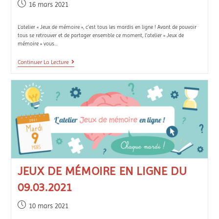
16 mars 2021
L’atelier « Jeux de mémoire », c’est tous les mardis en ligne ! Avant de pouvoir
tous se retrouver et de partager ensemble ce moment, l’atelier « Jeux de
mémoire » vous…
Continuer La Lecture
JEUX DE MÉMOIRE EN LIGNE DU
09.03.2021
10 mars 2021