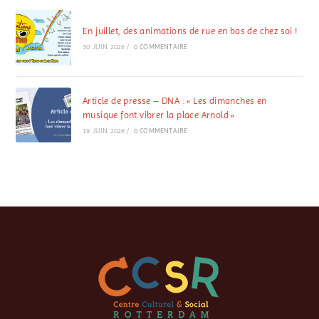
En juillet, des animations de rue en bas de chez soi !
30 JUIN 2026
/
0 COMMENTAIRE
Article de presse – DNA : « Les dimanches en
musique font vibrer la place Arnold »
19 JUIN 2026
/
0 COMMENTAIRE