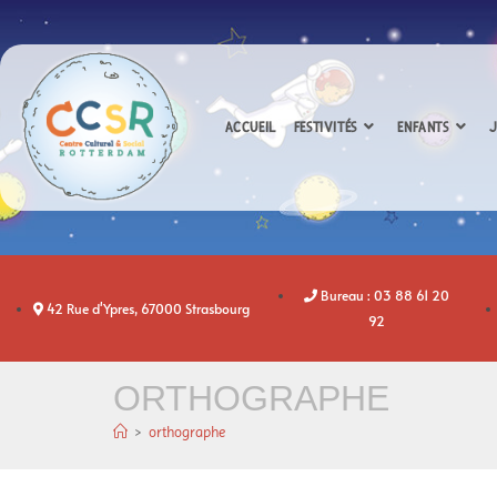
ACCUEIL
FESTIVITÉS
ENFANTS
J
Bureau : 03 88 61 20
42 Rue d'Ypres, 67000 Strasbourg
92
ORTHOGRAPHE
>
orthographe